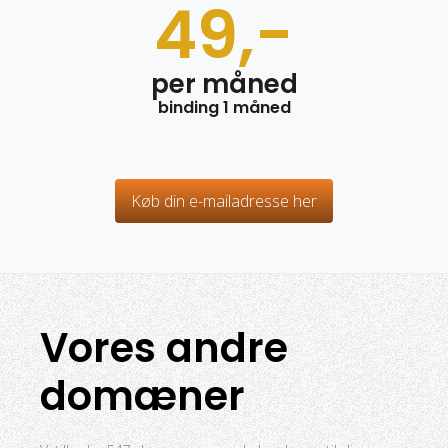
49,-
per måned
binding 1 måned
Køb din e-mailadresse her
Vores andre
domæner