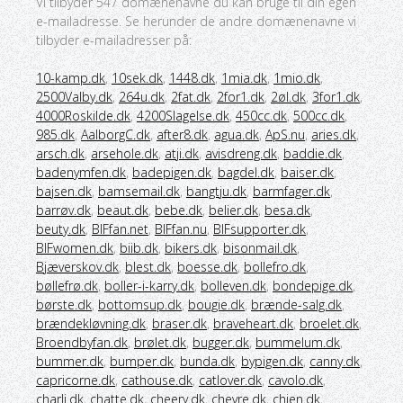
Vi tilbyder 547 domænenavne du kan bruge til din egen
e-mailadresse. Se herunder de andre domænenavne vi
tilbyder e-mailadresser på:
10-kamp.dk
,
10sek.dk
,
1448.dk
,
1mia.dk
,
1mio.dk
,
2500Valby.dk
,
264u.dk
,
2fat.dk
,
2for1.dk
,
2øl.dk
,
3for1.dk
,
4000Roskilde.dk
,
4200Slagelse.dk
,
450cc.dk
,
500cc.dk
,
985.dk
,
AalborgC.dk
,
after8.dk
,
agua.dk
,
ApS.nu
,
aries.dk
,
arsch.dk
,
arsehole.dk
,
atji.dk
,
avisdreng.dk
,
baddie.dk
,
badenymfen.dk
,
badepigen.dk
,
bagdel.dk
,
baiser.dk
,
bajsen.dk
,
bamsemail.dk
,
bangtju.dk
,
barmfager.dk
,
barrøv.dk
,
beaut.dk
,
bebe.dk
,
belier.dk
,
besa.dk
,
beuty.dk
,
BIFfan.net
,
BIFfan.nu
,
BIFsupporter.dk
,
BIFwomen.dk
,
biib.dk
,
bikers.dk
,
bisonmail.dk
,
Bjæverskov.dk
,
blest.dk
,
boesse.dk
,
bollefro.dk
,
bøllefrø.dk
,
boller-i-karry.dk
,
bolleven.dk
,
bondepige.dk
,
børste.dk
,
bottomsup.dk
,
bougie.dk
,
brænde-salg.dk
,
brændekløvning.dk
,
braser.dk
,
braveheart.dk
,
broelet.dk
,
Broendbyfan.dk
,
brølet.dk
,
bugger.dk
,
bummelum.dk
,
bummer.dk
,
bumper.dk
,
bunda.dk
,
bypigen.dk
,
canny.dk
,
capricorne.dk
,
cathouse.dk
,
catlover.dk
,
cavolo.dk
,
charli.dk
,
chatte.dk
,
cheery.dk
,
chevre.dk
,
chien.dk
,