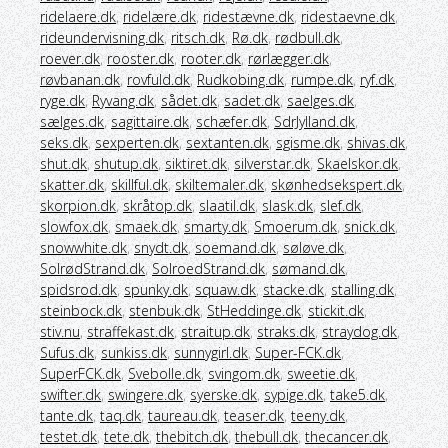
ridelaere.dk
,
ridelære.dk
,
ridestævne.dk
,
ridestaevne.dk
,
rideundervisning.dk
,
ritsch.dk
,
Rø.dk
,
rødbull.dk
,
roever.dk
,
rooster.dk
,
rooter.dk
,
rørlægger.dk
,
røvbanan.dk
,
rovfuld.dk
,
Rudkobing.dk
,
rumpe.dk
,
ryf.dk
,
ryge.dk
,
Ryvang.dk
,
sådet.dk
,
sadet.dk
,
saelges.dk
,
sælges.dk
,
sagittaire.dk
,
schæfer.dk
,
SdrJylland.dk
,
seks.dk
,
sexperten.dk
,
sextanten.dk
,
sgisme.dk
,
shivas.dk
,
shut.dk
,
shutup.dk
,
siktiret.dk
,
silverstar.dk
,
Skaelskor.dk
,
skatter.dk
,
skillful.dk
,
skiltemaler.dk
,
skønhedsekspert.dk
,
skorpion.dk
,
skråtop.dk
,
slaatil.dk
,
slask.dk
,
slef.dk
,
slowfox.dk
,
smaek.dk
,
smarty.dk
,
Smoerum.dk
,
snick.dk
,
snowwhite.dk
,
snydt.dk
,
soemand.dk
,
søløve.dk
,
SolrødStrand.dk
,
SolroedStrand.dk
,
sømand.dk
,
spidsrod.dk
,
spunky.dk
,
squaw.dk
,
stacke.dk
,
stalling.dk
,
steinbock.dk
,
stenbuk.dk
,
StHeddinge.dk
,
stickit.dk
,
stiv.nu
,
straffekast.dk
,
straitup.dk
,
straks.dk
,
straydog.dk
,
Sufus.dk
,
sunkiss.dk
,
sunnygirl.dk
,
Super-FCK.dk
,
SuperFCK.dk
,
Svebolle.dk
,
svingom.dk
,
sweetie.dk
,
swifter.dk
,
swingere.dk
,
syerske.dk
,
sypige.dk
,
take5.dk
,
tante.dk
,
taq.dk
,
taureau.dk
,
teaser.dk
,
teeny.dk
,
testet.dk
,
tete.dk
,
thebitch.dk
,
thebull.dk
,
thecancer.dk
,