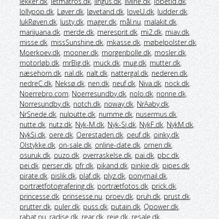
lekker.dk
,
letmatros.dk
,
lingus.dk
,
livline.dk
,
lobetid.dk
,
lollypop.dk
,
Løver.dk
,
løvetand.dk
,
loveU.dk
,
ludder.dk
,
lukRøven.dk
,
lusty.dk
,
mager.dk
,
mål.nu
,
malakit.dk
,
marijuana.dk
,
merde.dk
,
meresprit.dk
,
mi2.dk
,
miav.dk
,
misse.dk
,
missSunshine.dk
,
mkasse.dk
,
møbelpolster.dk
,
Moerkoev.dk
,
mooner.dk
,
morgenbolle.dk
,
mosler.dk
,
motorløb.dk
,
mrBig.dk
,
muck.dk
,
mug.dk
,
mutter.dk
,
næsehorn.dk
,
nal.dk
,
nalt.dk
,
nattergal.dk
,
nederen.dk
,
nedreC.dk
,
Neksø.dk
,
nen.dk
,
neuf.dk
,
Niva.dk
,
nock.dk
,
Noerrebro.com
,
Noerresundby.dk
,
nolo.dk
,
nonne.dk
,
Norresundby.dk
,
notch.dk
,
noway.dk
,
NrAaby.dk
,
NrSnede.dk
,
nulputte.dk
,
numme.dk
,
nusermus.dk
,
nutte.dk
,
nutz.dk
,
Nyk-M.dk
,
Nyk-Sj.dk
,
NykF.dk
,
NykM.dk
,
NykSj.dk
,
oere.dk
,
Oerestaden.dk
,
oeuf.dk
,
oinky.dk
,
Olstykke.dk
,
on-sale.dk
,
online-date.dk
,
ornen.dk
,
osuruk.dk
,
ouzo.dk
,
overraskelse.dk
,
pai.dk
,
pbc.dk
,
pei.dk
,
perser.dk
,
pfr.dk
,
pikand.dk
,
pinkie.dk
,
pipes.dk
,
pirate.dk
,
pislik.dk
,
plaf.dk
,
plyz.dk
,
ponymail.dk
,
portrætfotografering.dk
,
portrætfotos.dk
,
prick.dk
,
princesse.dk
,
prinsesse.nu
,
proev.dk
,
pruh.dk
,
prust.dk
,
prutter.dk
,
puler.dk
,
puss.dk
,
putain.dk
,
Qpower.dk
,
rabat.nu
,
radise.dk
,
rear.dk
,
reje.dk
,
resale.dk
,