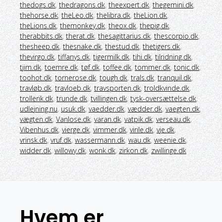
thedogs.dk
,
thedragons.dk
,
theexpert.dk
,
thegemini.dk
,
thehorse.dk
,
theLeo.dk
,
thelibra.dk
,
theLion.dk
,
theLions.dk
,
themonkey.dk
,
theox.dk
,
thepig.dk
,
therabbits.dk
,
therat.dk
,
thesagittarius.dk
,
thescorpio.dk
,
thesheep.dk
,
thesnake.dk
,
thestud.dk
,
thetigers.dk
,
thevirgo.dk
,
tiffanys.dk
,
tigermilk.dk
,
tihi.dk
,
tilridning.dk
,
tjim.dk
,
toemre.dk
,
tøf.dk
,
toffee.dk
,
tommer.dk
,
tonic.dk
,
toohot.dk
,
tornerose.dk
,
tough.dk
,
trals.dk
,
tranquil.dk
,
travløb.dk
,
travloeb.dk
,
travsporten.dk
,
troldkvinde.dk
,
trollerik.dk
,
trunde.dk
,
tvillingen.dk
,
tysk-oversættelse.dk
,
udlejning.nu
,
usuk.dk
,
vaedder.dk
,
vædder.dk
,
vaegten.dk
,
vægten.dk
,
Vanlose.dk
,
varan.dk
,
vatpik.dk
,
verseau.dk
,
Vibenhus.dk
,
vierge.dk
,
vimmer.dk
,
virile.dk
,
vje.dk
,
vrinsk.dk
,
vruf.dk
,
wassermann.dk
,
wau.dk
,
weenie.dk
,
widder.dk
,
willowy.dk
,
wonk.dk
,
zirkon.dk
,
zwillinge.dk
Hvem er