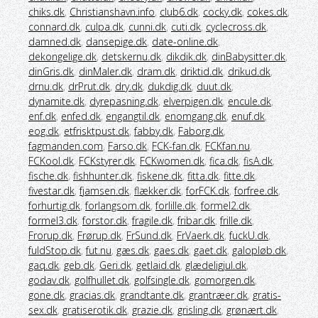
chiks.dk
,
Christianshavn.info
,
club6.dk
,
cocky.dk
,
cokes.dk
,
connard.dk
,
culpa.dk
,
cunni.dk
,
cuti.dk
,
cyclecross.dk
,
damned.dk
,
dansepige.dk
,
date-online.dk
,
dekongelige.dk
,
detskernu.dk
,
dikdik.dk
,
dinBabysitter.dk
,
dinGris.dk
,
dinMaler.dk
,
dram.dk
,
driktid.dk
,
drikud.dk
,
drnu.dk
,
drPrut.dk
,
dry.dk
,
dukdig.dk
,
duut.dk
,
dynamite.dk
,
dyrepasning.dk
,
elverpigen.dk
,
encule.dk
,
enf.dk
,
enfed.dk
,
engangtil.dk
,
enomgang.dk
,
enuf.dk
,
eog.dk
,
etfrisktpust.dk
,
fabby.dk
,
Faborg.dk
,
fagmanden.com
,
Farso.dk
,
FCK-fan.dk
,
FCKfan.nu
,
FCKool.dk
,
FCKstyrer.dk
,
FCKwomen.dk
,
fica.dk
,
fisA.dk
,
fische.dk
,
fishhunter.dk
,
fiskene.dk
,
fitta.dk
,
fitte.dk
,
fivestar.dk
,
fjamsen.dk
,
flækker.dk
,
forFCK.dk
,
forfree.dk
,
forhurtig.dk
,
forlangsom.dk
,
forlille.dk
,
formel2.dk
,
formel3.dk
,
forstor.dk
,
fragile.dk
,
fribar.dk
,
frille.dk
,
Frorup.dk
,
Frørup.dk
,
FrSund.dk
,
FrVaerk.dk
,
fuckU.dk
,
fuldStop.dk
,
fut.nu
,
gæs.dk
,
gaes.dk
,
gaet.dk
,
galopløb.dk
,
gaq.dk
,
geb.dk
,
Geri.dk
,
getlaid.dk
,
glædeligjul.dk
,
godav.dk
,
golfhullet.dk
,
golfsingle.dk
,
gomorgen.dk
,
gone.dk
,
gracias.dk
,
grandtante.dk
,
grantræer.dk
,
gratis-
sex.dk
,
gratiserotik.dk
,
grazie.dk
,
grisling.dk
,
grønært.dk
,