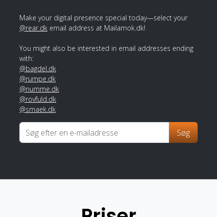
Make your digital presence special today—select your
@rear.dk
email address at Mailamok.dk!
You might also be interested in email addresses ending
with:
@bagdel.dk
@rumpe.dk
@numme.dk
@rovfuld.dk
@smaek.dk
Søg
Priser