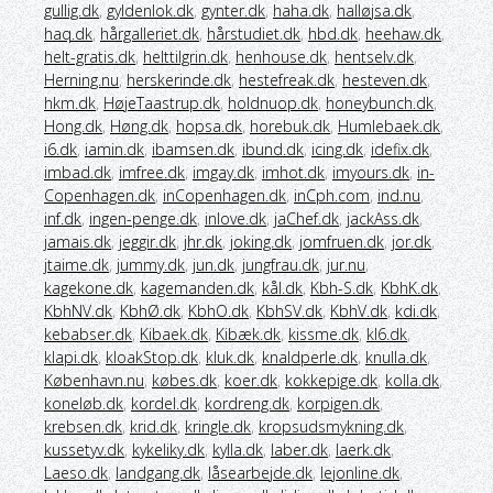
gullig.dk
,
gyldenlok.dk
,
gynter.dk
,
haha.dk
,
halløjsa.dk
,
haq.dk
,
hårgalleriet.dk
,
hårstudiet.dk
,
hbd.dk
,
heehaw.dk
,
helt-gratis.dk
,
helttilgrin.dk
,
henhouse.dk
,
hentselv.dk
,
Herning.nu
,
herskerinde.dk
,
hestefreak.dk
,
hesteven.dk
,
hkm.dk
,
HøjeTaastrup.dk
,
holdnuop.dk
,
honeybunch.dk
,
Hong.dk
,
Høng.dk
,
hopsa.dk
,
horebuk.dk
,
Humlebaek.dk
,
i6.dk
,
iamin.dk
,
ibamsen.dk
,
ibund.dk
,
icing.dk
,
idefix.dk
,
imbad.dk
,
imfree.dk
,
imgay.dk
,
imhot.dk
,
imyours.dk
,
in-
Copenhagen.dk
,
inCopenhagen.dk
,
inCph.com
,
ind.nu
,
inf.dk
,
ingen-penge.dk
,
inlove.dk
,
jaChef.dk
,
jackAss.dk
,
jamais.dk
,
jeggir.dk
,
jhr.dk
,
joking.dk
,
jomfruen.dk
,
jor.dk
,
jtaime.dk
,
jummy.dk
,
jun.dk
,
jungfrau.dk
,
jur.nu
,
kagekone.dk
,
kagemanden.dk
,
kål.dk
,
Kbh-S.dk
,
KbhK.dk
,
KbhNV.dk
,
KbhØ.dk
,
KbhO.dk
,
KbhSV.dk
,
KbhV.dk
,
kdi.dk
,
kebabser.dk
,
Kibaek.dk
,
Kibæk.dk
,
kissme.dk
,
kl6.dk
,
klapi.dk
,
kloakStop.dk
,
kluk.dk
,
knaldperle.dk
,
knulla.dk
,
København.nu
,
købes.dk
,
koer.dk
,
kokkepige.dk
,
kolla.dk
,
koneløb.dk
,
kordel.dk
,
kordreng.dk
,
korpigen.dk
,
krebsen.dk
,
krid.dk
,
kringle.dk
,
kropsudsmykning.dk
,
kussetyv.dk
,
kykeliky.dk
,
kylla.dk
,
laber.dk
,
laerk.dk
,
Laeso.dk
,
landgang.dk
,
låsearbejde.dk
,
lejonline.dk
,